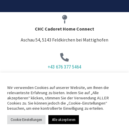
CHC Cadoret Home Connect
Aschau 54, 5143 Feldkirchen bei Mattighofen​
+43 676 377 5464
Wir verwenden Cookies auf unserer Website, um Ihnen die
relevanteste Erfahrung zu bieten. Indem Sie auf „Alle
office@chc.co.at
akzeptieren“ klicken, stimmen Sie der Verwendung ALLER
Cookies zu. Sie können jedoch die „Cookie-Einstellungen“
besuchen, um eine kontrollierte Einwilligung zu erteilen.
Cookie Einstellungen
Alle akzeptieren
|
Impressum
Datenschutz