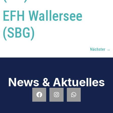
EFH Wallersee
(SBG)
Nächster
→
News & Aktuelles