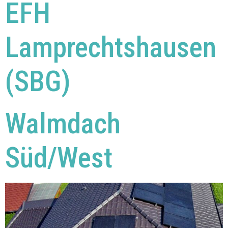
EFH
Lamprechtshausen
(SBG)
Walmdach
Süd/West