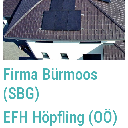
Firma Bürmoos
(SBG)
EFH Höpfling (OÖ)